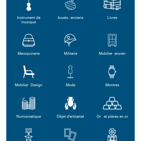
Instrument de
Jouets anciens
Livres
musique
Maroquinerie
Militaria
Mobilier ancien
Mobilier Design
Mode
Montres
Numismatique
Objet d'artisanat
Or et pièces en or