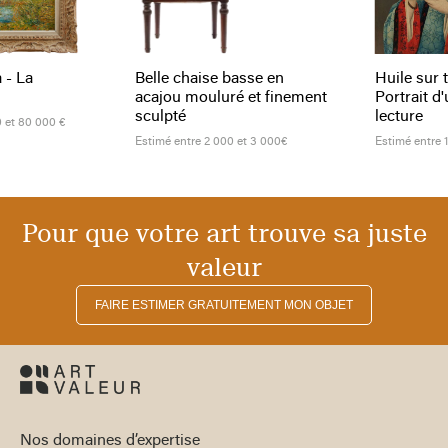
Huile sur toile 
Belle chaise basse en
Portrait d'une é
acajou mouluré et finement
lecture
sculpté
000 €
Estimé entre 1 000 e
Estimé entre 2 000 et 3 000€
Pour que votre art trouve sa juste
valeur
FAIRE ESTIMER GRATUITEMENT MON OBJET
Nos domaines d’expertise