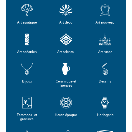
Art asiatique
Art déco
Art nouveau
Art océanien
Art oriental
Art russe
Bijoux
Céramique et
Dessins
faïences
Estampes et
Haute époque
Horlogerie
gravures