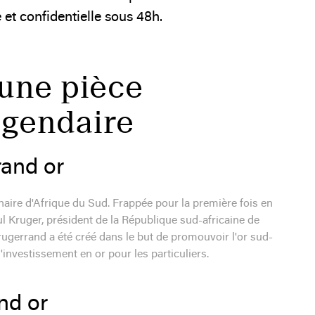
 et confidentielle sous 48h.
 une pièce
égendaire
rand or
naire d'Afrique du Sud. Frappée pour la première fois en
ul Kruger, président de la République sud-africaine de
Krugerrand a été créé dans le but de promouvoir l'or sud-
 l'investissement en or pour les particuliers.
nd or