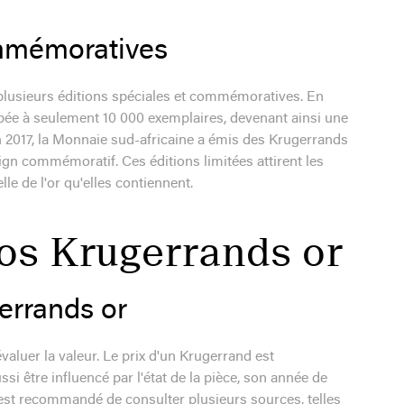
ommémoratives
e plusieurs éditions spéciales et commémoratives. En
ppée à seulement 10 000 exemplaires, devenant ainsi une
n 2017, la Monnaie sud-africaine a émis des Krugerrands
ign commémoratif. Ces éditions limitées attirent les
le de l'or qu'elles contiennent.
s Krugerrands or
gerrands or
valuer la valeur. Le prix d'un Krugerrand est
si être influencé par l'état de la pièce, son année de
l est recommandé de consulter plusieurs sources, telles