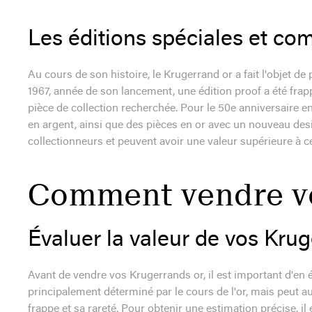
Les éditions spéciales et c
Au cours de son histoire, le Krugerrand or a fait l'objet d
1967, année de son lancement, une édition proof a été fra
pièce de collection recherchée. Pour le 50e anniversaire e
en argent, ainsi que des pièces en or avec un nouveau des
collectionneurs et peuvent avoir une valeur supérieure à cel
Comment vendre vo
Évaluer la valeur de vos Kru
Avant de vendre vos Krugerrands or, il est important d'en é
principalement déterminé par le cours de l'or, mais peut aus
frappe et sa rareté. Pour obtenir une estimation précise, i