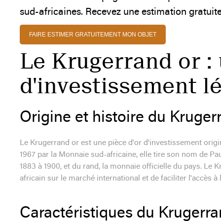
sud-africaines. Recevez une estimation gratuite
FAIRE ESTIMER GRATUITEMENT MON OBJET
Le Krugerrand or :
d'investissement l
Origine et histoire du Kruger
Le Krugerrand or est une pièce d'or d'investissement origi
1967 par la Monnaie sud-africaine, elle tire son nom de Pa
1883 à 1900, et du rand, la monnaie officielle du pays. Le 
africain sur le marché international et de faciliter l'accès à
Caractéristiques du Krugerra