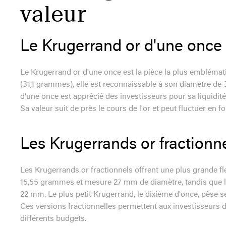
valeur
Le Krugerrand or d'une once
Le Krugerrand or d'une once est la pièce la plus emblémat
(31,1 grammes), elle est reconnaissable à son diamètre d
d'une once est apprécié des investisseurs pour sa liquidité
Sa valeur suit de près le cours de l'or et peut fluctuer en
Les Krugerrands or fractionn
Les Krugerrands or fractionnels offrent une plus grande fl
15,55 grammes et mesure 27 mm de diamètre, tandis que l
22 mm. Le plus petit Krugerrand, le dixième d'once, pèse
Ces versions fractionnelles permettent aux investisseurs de 
différents budgets.