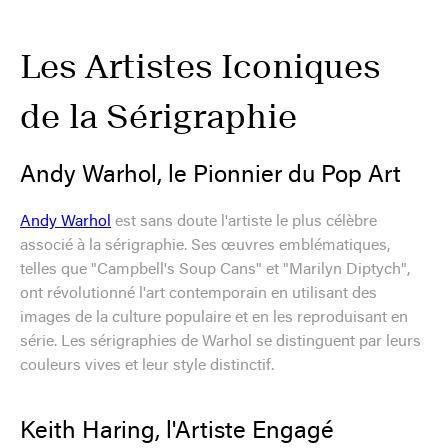
Les Artistes Iconiques
de la Sérigraphie
Andy Warhol, le Pionnier du Pop Art
Andy Warhol
est sans doute l'artiste le plus célèbre
associé à la sérigraphie. Ses œuvres emblématiques,
telles que "Campbell's Soup Cans" et "Marilyn Diptych",
ont révolutionné l'art contemporain en utilisant des
images de la culture populaire et en les reproduisant en
série. Les sérigraphies de Warhol se distinguent par leurs
couleurs vives et leur style distinctif.
Keith Haring, l'Artiste Engagé