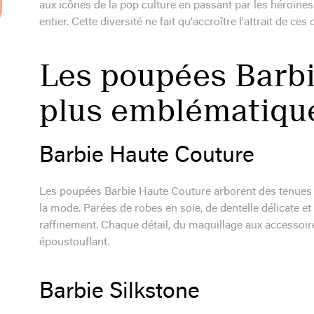
aux icônes de la pop culture en passant par les héroïnes
entier. Cette diversité ne fait qu'accroître l'attrait de c
Les poupées Barbie
plus emblématiqu
Barbie Haute Couture
Les poupées Barbie Haute Couture arborent des tenues
la mode. Parées de robes en soie, de dentelle délicate et d
raffinement. Chaque détail, du maquillage aux accessoir
époustouflant.
Barbie Silkstone