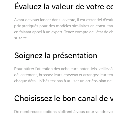
Évaluez la valeur de votre c
Avant de vous lancer dans la vente, il est essentiel d'e
prix pratiqués pour des modèles similaires en consultan
en faisant appel à un expert. Tenez compte de l'état de 
suscite.
Soignez la présentation
Pour attirer l'attention des acheteurs potentiels, veillez
délicatement, brossez leurs cheveux et arrangez leur ten
chaque détail. N'hésitez pas à utiliser un arrière-plan n
Choisissez le bon canal de 
De nombreuses options s'offrent à vous pour vendre vos