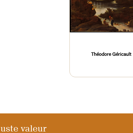
Théodore Géricault
juste valeur