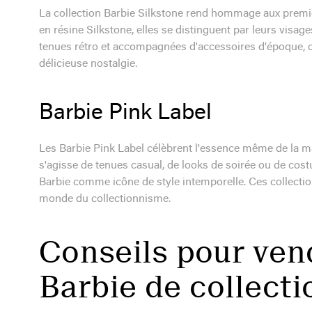
La collection Barbie Silkstone rend hommage aux premi
en résine Silkstone, elles se distinguent par leurs visag
tenues rétro et accompagnées d'accessoires d'époque, 
délicieuse nostalgie.
Barbie Pink Label
Les Barbie Pink Label célèbrent l'essence même de la ma
s'agisse de tenues casual, de looks de soirée ou de co
Barbie comme icône de style intemporelle. Ces collection
monde du collectionnisme.
Conseils pour ven
Barbie de collecti