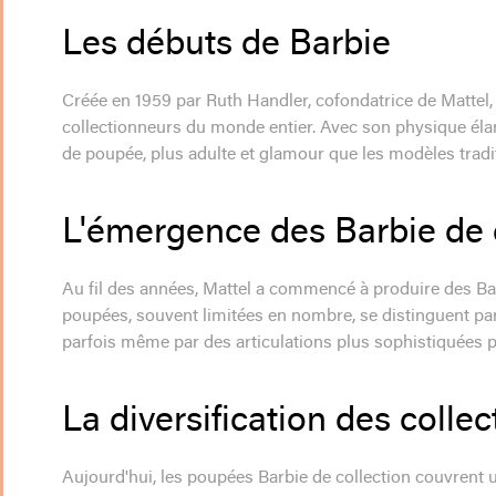
Les débuts de Barbie
Créée en 1959 par Ruth Handler, cofondatrice de Mattel,
collectionneurs du monde entier. Avec son physique élan
de poupée, plus adulte et glamour que les modèles tradi
L'émergence des Barbie de 
Au fil des années, Mattel a commencé à produire des Ba
poupées, souvent limitées en nombre, se distinguent par l
parfois même par des articulations plus sophistiquées 
La diversification des collec
Aujourd'hui, les poupées Barbie de collection couvrent 