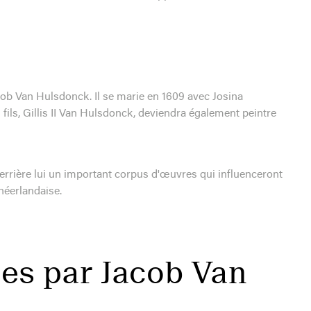
cob Van Hulsdonck. Il se marie en 1609 avec Josina
 fils, Gillis II Van Hulsdonck, deviendra également peintre
errière lui un important corpus d'œuvres qui influenceront
néerlandaise.
ées par Jacob Van