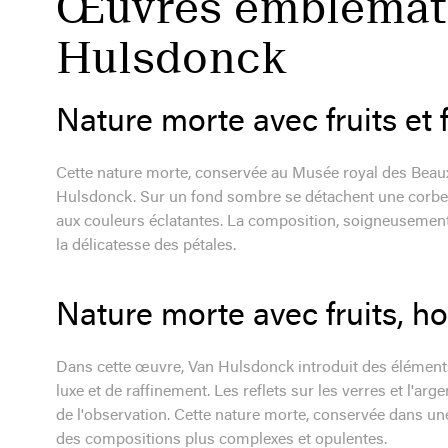
Œuvres emblémati
Hulsdonck
Nature morte avec fruits et 
Cette nature morte, conservée au Musée royal des Beaux-
Hulsdonck. Sur un fond sombre se détachent une corbeille
aux couleurs éclatantes. La composition, soigneusement é
la délicatesse des pétales.
Nature morte avec fruits, h
Dans cette œuvre, Van Hulsdonck introduit des élément
luxe et de raffinement. Les reflets sur les verres et l'a
de l'observation. Cette nature morte, conservée dans une c
des compositions plus complexes et opulentes.