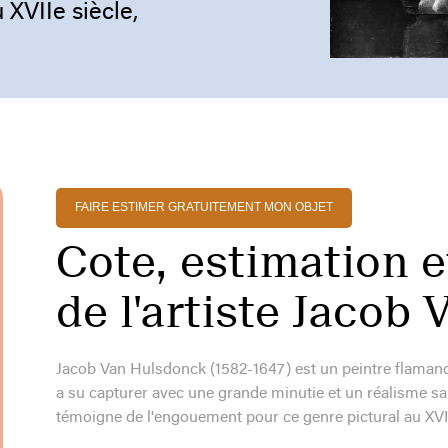
XVIIe siècle,
FAIRE ESTIMER GRATUITEMENT MON OBJET
Cote, estimation e
de l'artiste Jacob
Jacob Van Hulsdonck (1582-1647) est un peintre flamand, 
a su capturer avec une grande minutie et un réalisme sai
témoigne de l'engouement pour ce genre pictural au XVII