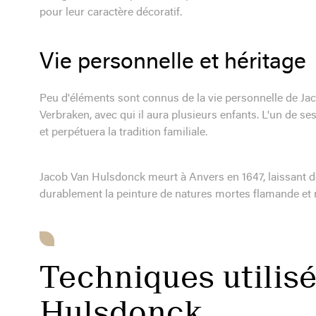
pour leur caractère décoratif.
Vie personnelle et héritage
Peu d'éléments sont connus de la vie personnelle de Ja
Verbraken, avec qui il aura plusieurs enfants. L'un de ses
et perpétuera la tradition familiale.
Jacob Van Hulsdonck meurt à Anvers en 1647, laissant d
durablement la peinture de natures mortes flamande et 
Techniques utilis
Hulsdonck