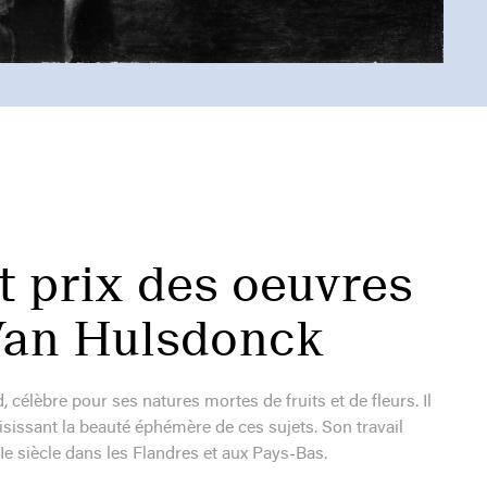
t prix des oeuvres
 Van Hulsdonck
célèbre pour ses natures mortes de fruits et de fleurs. Il
sissant la beauté éphémère de ces sujets. Son travail
e siècle dans les Flandres et aux Pays-Bas.