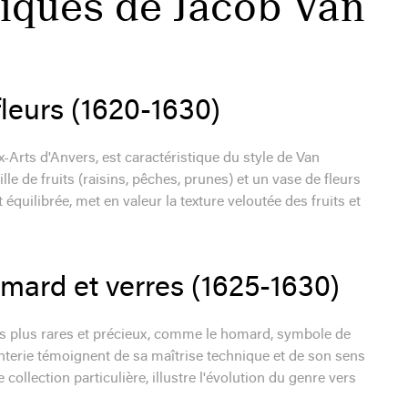
ques de Jacob Van
fleurs (1620-1630)
Arts d'Anvers, est caractéristique du style de Van
 de fruits (raisins, pêches, prunes) et un vase de fleurs
quilibrée, met en valeur la texture veloutée des fruits et
omard et verres (1625-1630)
s plus rares et précieux, comme le homard, symbole de
rgenterie témoignent de sa maîtrise technique et de son sens
ollection particulière, illustre l'évolution du genre vers