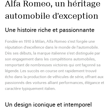
Alfa Romeo, un héritage
automobile d'exception
Une histoire riche et passionnante
Fondée en 1910 à Milan, Alfa Romeo s'est forgée une
réputation d'excellence dans le monde de l'automobile.
Dès ses débuts, la marque italienne s'est distinguée par
son engagement dans les compétitions automobiles,
remportant de nombreuses victoires qui ont façonné sa
légende. Les succès en course ont rapidement trouvé
écho dans la production de véhicules de série, offrant aux
passionnés des voitures alliant performances, élégance et
caractère typiquement italien.
Un design iconique et intemporel