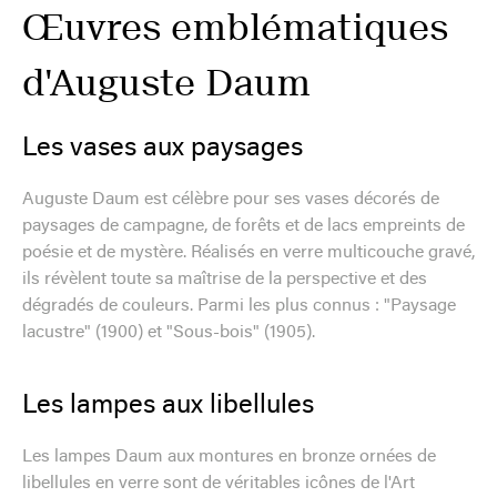
Œuvres emblématiques
d'Auguste Daum
Les vases aux paysages
Auguste Daum est célèbre pour ses vases décorés de
paysages de campagne, de forêts et de lacs empreints de
poésie et de mystère. Réalisés en verre multicouche gravé,
ils révèlent toute sa maîtrise de la perspective et des
dégradés de couleurs. Parmi les plus connus : "Paysage
lacustre" (1900) et "Sous-bois" (1905).
Les lampes aux libellules
Les lampes Daum aux montures en bronze ornées de
libellules en verre sont de véritables icônes de l'Art