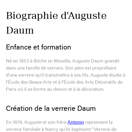
Biographie d'Auguste
Daum
Enfance et formation
Né en 1853 à Bitche en Moselle, Auguste Daum grandit
dans une famille de verriers. Son père est propriétaire
d'une verrerie qu'il transmettra à ses fils. Auguste étudie à
l'École des Beaux-Arts et à l'École des Arts Décoratifs de
Paris où il se forme au dessin et à la décoration.
Création de la verrerie Daum
En 1878, Auguste et son frère
Antonin
reprennent la
verrerie familiale à Nancy qu'ils baptisent "Verrerie de