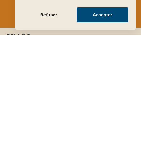
valeur
Refuser
Accepter
FAIRE ESTIMER GRATUITEMENT MON OBJET
Nos domaines d’expertise
Côte par artiste
Notre équipe
Instagram
LinkedIn
Contact