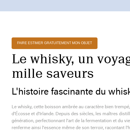
FAIRE ESTIMER GRATUITEMENT MON OBJET
Le whisky, un voyag
mille saveurs
L'histoire fascinante du whis
Le whisky, cette boisson ambrée au caractère bien trempé,
d'Écosse et d'Irlande. Depuis des siècles, les maîtres disti
génération, perfectionnant l'art de la fermentation et du v
renferme ainsi l'essence même de son terroir, racontant l