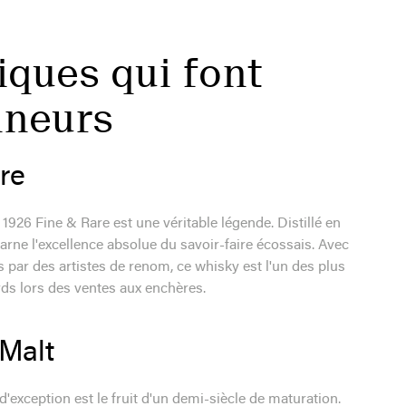
iques qui font
nneurs
re
926 Fine & Rare est une véritable légende. Distillé en
ncarne l'excellence absolue du savoir-faire écossais. Avec
s par des artistes de renom, ce whisky est l'un des plus
rds lors des ventes aux enchères.
 Malt
 d'exception est le fruit d'un demi-siècle de maturation.