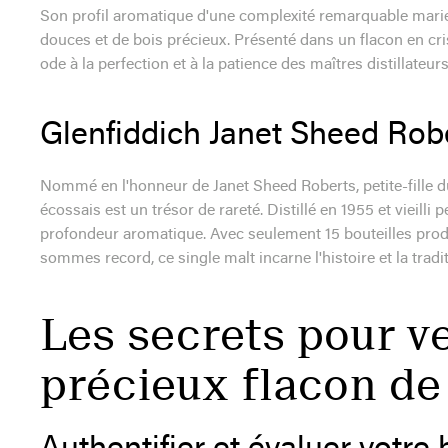
Son profil aromatique d'une complexité remarquable marie a
douces et de bois précieux. Présenté dans un flacon en cris
ode à la perfection et à la patience des maîtres distillateur
Glenfiddich Janet Sheed Rob
Nommé en l'honneur de Janet Sheed Roberts, petite-fille du 
écossais est un trésor de rareté. Distillé en 1955 et vieilli
profondeur aromatique. Avec seulement 15 bouteilles prod
sommes record, ce single malt incarne l'histoire et la tradi
Les secrets pour v
précieux flacon de