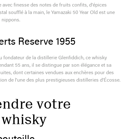
vec finesse des notes de fruits confits, d'épices
tal soufflé à la main, le Yamazaki 50 Year Old est une
s nippons.
erts Reserve 1955
fondateur de la distillerie Glenfiddich, ce whisky
 pendant 55 ans, il se distingue par son élégance et sa
uites, dont certaines vendues aux enchères pour des
tion de l'une des plus prestigieuses distilleries d'Écosse.
endre votre
 whisky