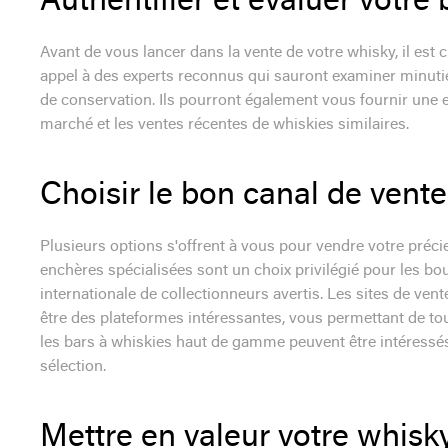
Authentifier et évaluer votre 
Avant de vous lancer dans la vente de votre whisky, il est cr
appel à des experts reconnus qui sauront examiner minutieu
de conservation. Ils pourront également vous fournir une e
marché et les ventes récentes de whiskies similaires.
Choisir le bon canal de vente
Plusieurs options s'offrent à vous pour vendre votre préc
enchères spécialisées sont un choix privilégié pour les bout
internationale de collectionneurs avertis. Les sites de ven
être des plateformes intéressantes, vous permettant de tou
les bars à whiskies haut de gamme peuvent être intéressés 
sélection.
Mettre en valeur votre whisk