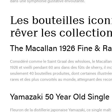
dans une symphonie gustative envoûtante.
Les bouteilles icon
rêver les collectio
The Macallan 1926 Fine & Ra
Considéré comme le Saint Graal des whiskies, le Macallan 1
1926 et vieilli pendant 60 ans dans des fûts de sherry, il i
seulement 40 bouteilles produites, dont certaines illustrée
rares et des plus convoités au monde, atteignant des reco
Yamazaki 50 Year Old Single
Fleuron de la distillerie japonaise Yamazaki, ce single malt