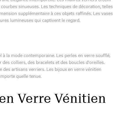
d'une élégance intemporelle. Les maîtres verriers créent
x courbes sinueuses. Les techniques de décoration, telles
e dimension supplémentaire à ces objets raffinés. Les vases
ures lumineuses qui captivent le regard.
nel à la mode contemporaine. Les perles en verre soufflé,
des colliers, des bracelets et des boucles d'oreilles.
se des artisans verriers. Les bijoux en verre vénitien
'importe quelle tenue.
en Verre Vénitien