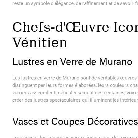
reste un symbole d'élégance, de raffinement et de savoir-fa
Chefs-d'Œuvre Ico
Vénitien
Lustres en Verre de Murano
Les lustres en verre de Murano sont de véritables œuvres
distinguent par leurs formes élaborées, leurs couleurs cha
verriers assemblent méticuleusement des centaines, voire d
créer des lustres spectaculaires qui illuminent les intérieur
Vases et Coupes Décoratives