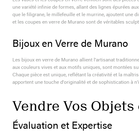
Les vases et les coupes en verre vénitien sont des pièces 
une variété infinie de formes, allant des lignes épurées au
que le filigrane, le millefeuille et le murrine, ajoutent un
et les coupes en verre de Murano sont de véritables sculpt
Bijoux en Verre de Murano
Les bijoux en verre de Murano allient l'artisanat tradition
aux couleurs vives et aux motifs uniques, sont montées sur 
Chaque pièce est unique, reflétant la créativité et la maîtri
apportent une touche d'originalité et de sophistication à n
Vendre Vos Objets 
Évaluation et Expertise