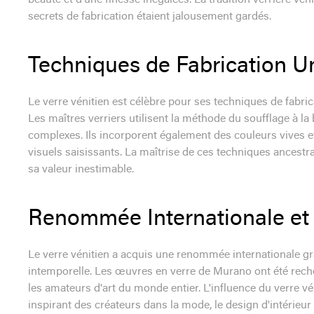
beauté et d'une finesse inégalées. La tradition verrière vén
secrets de fabrication étaient jalousement gardés.
Techniques de Fabrication U
Le verre vénitien est célèbre pour ses techniques de fabri
Les maîtres verriers utilisent la méthode du soufflage à l
complexes. Ils incorporent également des couleurs vives et 
visuels saisissants. La maîtrise de ces techniques ancestral
sa valeur inestimable.
Renommée Internationale et I
Le verre vénitien a acquis une renommée internationale grâ
intemporelle. Les œuvres en verre de Murano ont été recher
les amateurs d'art du monde entier. L'influence du verre vé
inspirant des créateurs dans la mode, le design d'intérieur e