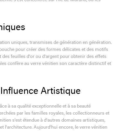
itienne s'est concentrée sur l'île de Murano, où les
niques
cation uniques, transmises de génération en génération.
a bouche pour créer des formes délicates et des motifs
des feuilles d'or ou d'argent pour obtenir des effets
es confère au verre vénitien son caractère distinctif et
nfluence Artistique
ce à sa qualité exceptionnelle et à sa beauté
chées par les familles royales, les collectionneurs et
nitien s'est étendue à d'autres domaines artistiques,
t l'architecture. Aujourd'hui encore, le verre vénitien