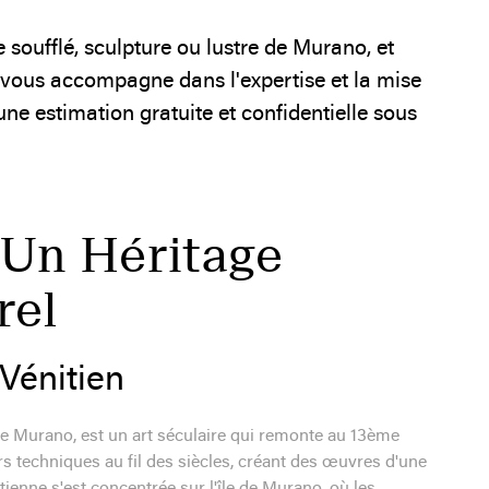
 soufflé, sculpture ou lustre de Murano, et
r vous accompagne dans l'expertise et la mise
ne estimation gratuite et confidentielle sous
: Un Héritage
rel
 Vénitien
de Murano, est un art séculaire qui remonte au 13ème
urs techniques au fil des siècles, créant des œuvres d'une