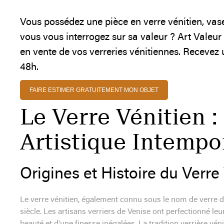
Vous possédez une pièce en verre vénitien, vase
vous vous interrogez sur sa valeur ? Art Valeu
en vente de vos verreries vénitiennes. Recevez u
48h.
FAIRE ESTIMER GRATUITEMENT MON OBJET
Le Verre Vénitien 
Artistique Intempo
Origines et Histoire du Verre
Le verre vénitien, également connu sous le nom de verre 
siècle. Les artisans verriers de Venise ont perfectionné le