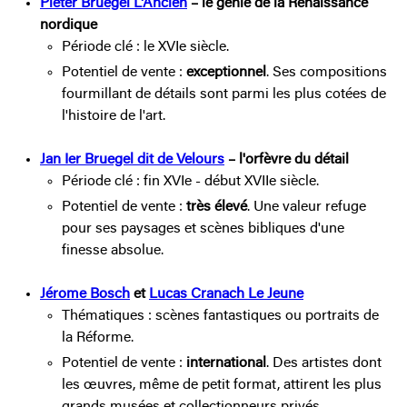
Pieter Bruegel L'Ancien
– le génie de la Renaissance
nordique
Période clé : le XVIe siècle.
Potentiel de vente :
exceptionnel
. Ses compositions
fourmillant de détails sont parmi les plus cotées de
l'histoire de l'art.
Jan Ier Bruegel dit de Velours
– l'orfèvre du détail
Période clé : fin XVIe - début XVIIe siècle.
Potentiel de vente :
très élevé
. Une valeur refuge
pour ses paysages et scènes bibliques d'une
finesse absolue.
Jérome Bosch
et
Lucas Cranach Le Jeune
Thématiques : scènes fantastiques ou portraits de
la Réforme.
Potentiel de vente :
international
. Des artistes dont
les œuvres, même de petit format, attirent les plus
grands musées et collectionneurs privés.