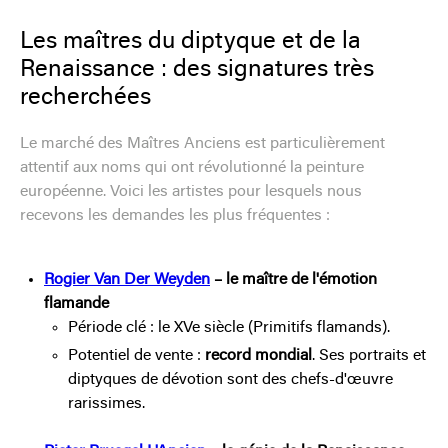
Les maîtres du diptyque et de la
Renaissance : des signatures très
recherchées
Le marché des Maîtres Anciens est particulièrement
attentif aux noms qui ont révolutionné la peinture
européenne. Voici les artistes pour lesquels nous
recevons les demandes les plus fréquentes :
Rogier Van Der Weyden
– le maître de l'émotion
flamande
Période clé : le XVe siècle (Primitifs flamands).
Potentiel de vente :
record mondial
. Ses portraits et
diptyques de dévotion sont des chefs-d'œuvre
rarissimes.