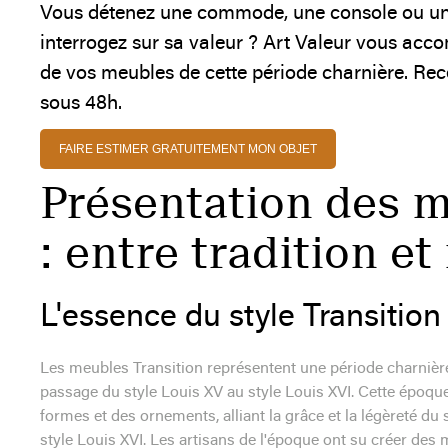
Vous détenez une commode, une console ou un 
interrogez sur sa valeur ? Art Valeur vous acco
de vos meubles de cette période charnière. Rece
sous 48h.
FAIRE ESTIMER GRATUITEMENT MON OBJET
Présentation des m
: entre tradition e
L'essence du style Transition
Les meubles Transition représentent une période charnière 
passage du style Louis XV au style Louis XVI. Cette époqu
formes et des ornements, alliant la grâce et la légèreté du 
style Louis XVI. Les artisans de l'époque ont su créer des 