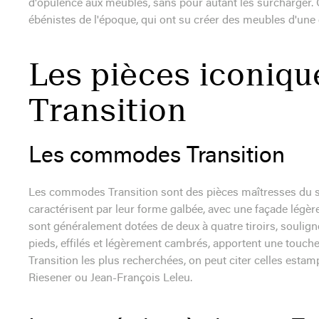
d'opulence aux meubles, sans pour autant les surcharger. 
ébénistes de l'époque, qui ont su créer des meubles d'une 
Les pièces iconiq
Transition
Les commodes Transition
Les commodes Transition sont des pièces maîtresses du style
caractérisent par leur forme galbée, avec une façade lé
sont généralement dotées de deux à quatre tiroirs, soulign
pieds, effilés et légèrement cambrés, apportent une touc
Transition les plus recherchées, on peut citer celles est
Riesener ou Jean-François Leleu.