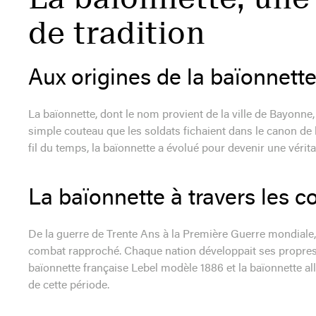
de tradition
Aux origines de la baïonnett
La baïonnette, dont le nom provient de la ville de Bayonne, a 
simple couteau que les soldats fichaient dans le canon de
fil du temps, la baïonnette a évolué pour devenir une véritab
La baïonnette à travers les co
De la guerre de Trente Ans à la Première Guerre mondiale, 
combat rapproché. Chaque nation développait ses propres 
baïonnette française Lebel modèle 1886 et la baïonnette
de cette période.