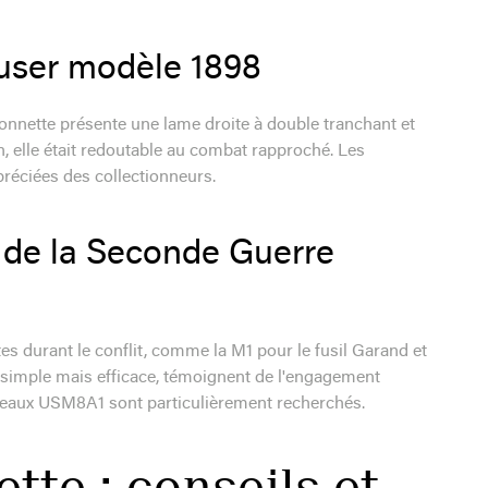
user modèle 1898
ïonnette présente une lame droite à double tranchant et
n, elle était redoutable au combat rapproché. Les
préciées des collectionneurs.
 de la Seconde Guerre
s durant le conflit, comme la M1 pour le fusil Garand et
n simple mais efficace, témoignent de l'engagement
rreaux USM8A1 sont particulièrement recherchés.
tte : conseils et