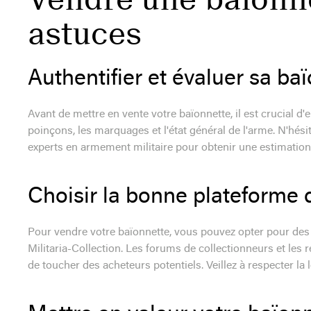
astuces
Authentifier et évaluer sa ba
Avant de mettre en vente votre baïonnette, il est crucial d'e
poinçons, les marquages et l'état général de l'arme. N'hés
experts en armement militaire pour obtenir une estimation 
Choisir la bonne plateforme 
Pour vendre votre baïonnette, vous pouvez opter pour des
Militaria-Collection. Les forums de collectionneurs et le
de toucher des acheteurs potentiels. Veillez à respecter la