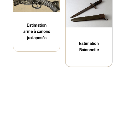
Estimation
arme à canons
juxtaposés
Estimation
Baïonnette