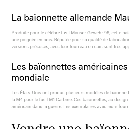
La baïonnette allemande Ma
Produite pour le célèbre fusil Mauser Gewehr 98, cette ba
une poignée en bois. Réputée pour sa qualité de fabricatio
versions précoces, avec leur fourreau en cuir, sont très ap
Les baïonnettes américaines
mondiale
Les États-Unis ont produit plusieurs modèles de baïonnette
la M4 pour le fusil M1 Carbine. Ces baïonnettes, au desig
américain dans la guerre. Les exemplaires avec leurs fou
Vendre une baïonne