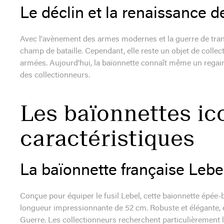
Le déclin et la renaissance d
Avec l'avènement des armes modernes et la guerre de tran
champ de bataille. Cependant, elle reste un objet de coll
armées. Aujourd'hui, la baïonnette connaît même un regain 
des collectionneurs.
Les baïonnettes ic
caractéristiques
La baïonnette française Leb
Conçue pour équiper le fusil Lebel, cette baïonnette épée-
longueur impressionnante de 52 cm. Robuste et élégante, 
Guerre. Les collectionneurs recherchent particulièrement l