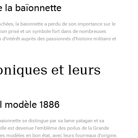
e la baïonnette
chées, la baïonnette a perdu de son importance sur le
ection prisé et un symbole fort dans de nombreuses
d'intérêt auprès des passionnés d'histoire militaire et
oniques et leurs
el modèle 1886
baïonnette se distingue par sa lame yatagan et sa
elle est devenue l'emblème des poilus de la Grande
es modèles en bon état, avec leurs fourreaux d'origine.