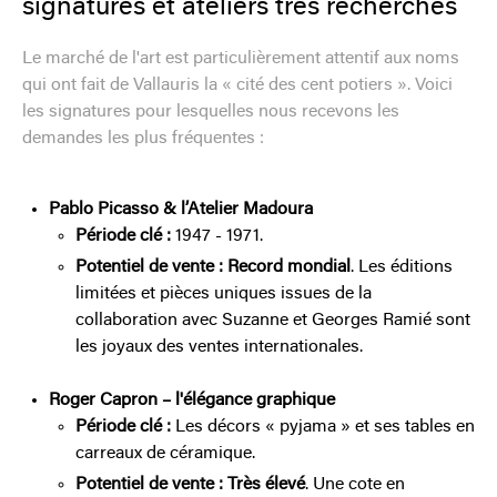
signatures et ateliers très recherchés
Le marché de l'art est particulièrement attentif aux noms
qui ont fait de Vallauris la « cité des cent potiers ». Voici
les signatures pour lesquelles nous recevons les
demandes les plus fréquentes :
Pablo Picasso & l’Atelier Madoura
Période clé :
1947 - 1971.
Potentiel de vente :
Record mondial
. Les éditions
limitées et pièces uniques issues de la
collaboration avec Suzanne et Georges Ramié sont
les joyaux des ventes internationales.
Roger Capron – l'élégance graphique
Période clé :
Les décors « pyjama » et ses tables en
carreaux de céramique.
Potentiel de vente :
Très élevé
. Une cote en