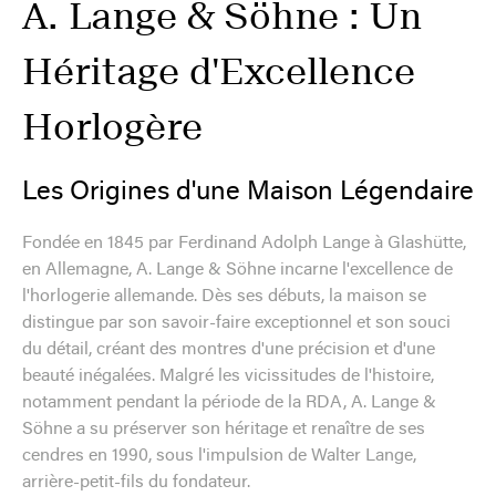
A. Lange & Söhne : Un
Héritage d'Excellence
Horlogère
Les Origines d'une Maison Légendaire
Fondée en 1845 par Ferdinand Adolph Lange à Glashütte,
en Allemagne, A. Lange & Söhne incarne l'excellence de
l'horlogerie allemande. Dès ses débuts, la maison se
distingue par son savoir-faire exceptionnel et son souci
du détail, créant des montres d'une précision et d'une
beauté inégalées. Malgré les vicissitudes de l'histoire,
notamment pendant la période de la RDA, A. Lange &
Söhne a su préserver son héritage et renaître de ses
cendres en 1990, sous l'impulsion de Walter Lange,
arrière-petit-fils du fondateur.