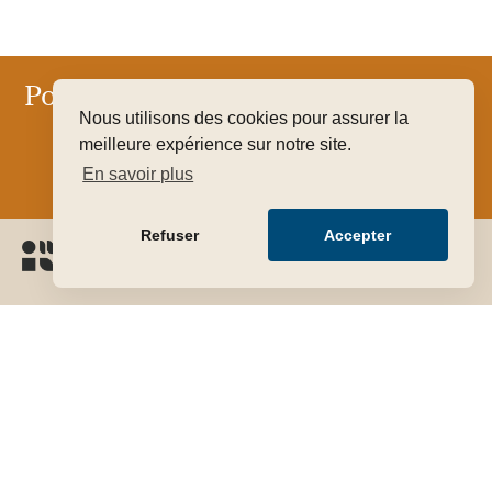
Pour que votre art trouve sa juste
Nous utilisons des cookies pour assurer la
valeur
meilleure expérience sur notre site.
En savoir plus
FAIRE ESTIMER GRATUITEMENT MON OBJET
Refuser
Accepter
Nos domaines d’expertise
Côte par artiste
Notre équipe
Instagram
LinkedIn