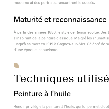
moderne et des portraits, rencontrent le succès.
Maturité et reconnaissance
À partir des années 1880, le style de Renoir évolue. Ses t
s'inspirant de la peinture classique. Malgré les rhumati
jusqu'à sa mort en 1919 à Cagnes-sur-Mer. Célébré de so
d'une époque insouciante.
Techniques utilis
Peinture à l'huile
Renoir privilégie la peinture à l'huile, qui lui permet d'ob