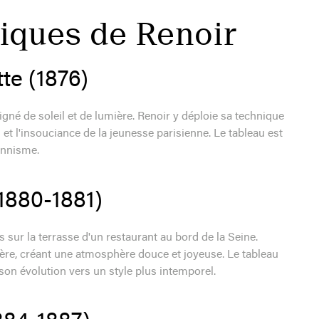
ques de Renoir
te (1876)
igné de soleil et de lumière. Renoir y déploie sa technique
et l'insouciance de la jeunesse parisienne. Le tableau est
onnisme.
1880-1881)
 sur la terrasse d'un restaurant au bord de la Seine.
ière, créant une atmosphère douce et joyeuse. Le tableau
on évolution vers un style plus intemporel.