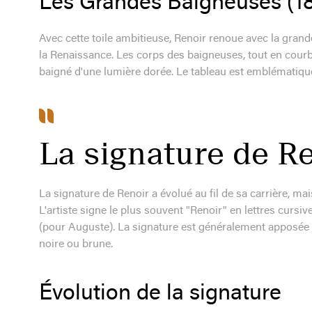
Les Grandes Baigneuses (1
Avec cette toile ambitieuse, Renoir renoue avec la gran
la Renaissance. Les corps des baigneuses, tout en cour
baigné d'une lumière dorée. Le tableau est emblématique d
La signature de R
La signature de Renoir a évolué au fil de sa carrière, mai
L'artiste signe le plus souvent "Renoir" en lettres cursi
(pour Auguste). La signature est généralement apposée en
noire ou brune.
Évolution de la signature