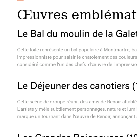
Œuvres emblémati
Le Bal du moulin de la Galet
Cette toile représente un bal populaire à Montmartre, ba
impressionniste pour saisir le chatoiement des couleurs 
considéré comme l'un des chefs-d'œuvre de l'impressi
Le Déjeuner des canotiers (
Cette scène de groupe réunit des amis de Renoir attablés
L'artiste y mêle subtilement personnages, nature et lum
marque un tournant dans l'œuvre de Renoir, annonçant s