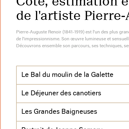
Cote, estimation e
de l'artiste Pierr
Pierre-Auguste Renoir (1841-1919) est l'un des plus grand
de l'impressionnisme. Son œuvre lumineuse et sensuelle c
Découvrons ensemble son parcours, ses techniques, ses 
Le Bal du moulin de la Galette
Le Déjeuner des canotiers
Les Grandes Baigneuses