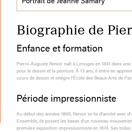
Portrait de Jeanne Samary
Biographie de Pie
Enfance et formation
Pierre-Auguste Renoir naît à Limoges en 1841 dans une f
pour le dessin et la peinture. À 13 ans, il entre en appre
cours de dessin et intègre l'École des Beaux-Arts de Par
Période impressionniste
Au début des années 1860, Renoir se lie d'amitié avec d'
Ensemble, ils posent les bases d'un nouveau mouvement p
première exposition impressionniste en 1874. Ses toiles