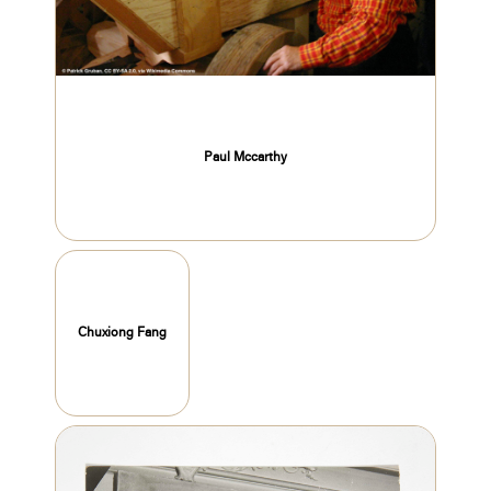
Paul Mccarthy
Chuxiong Fang