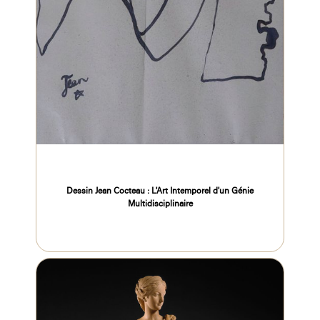
Dessin Jean Cocteau : L'Art Intemporel d'un Génie
Multidisciplinaire