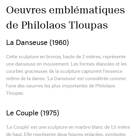
Oeuvres emblématiques
de Philolaos Tloupas
La Danseuse (1960)
Cette sculpture en bronze, haute de 2 mètres, représente
une danseuse en mouvement. Les formes élancées et les
courbes gracieuses de la sculpture capturent l'essence
même de la danse. 'La Danseuse' est considérée comme
l'une des oeuvres les plus importantes de Philolaos
Tloupas.
Le Couple (1975)
'Le Couple' est une sculpture en marbre blanc de 1,5 mètre
de haut. Elle représente deux figures enlacées, symboles