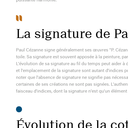
puissante harmonie.
La signature de P
Paul Cézanne signe généralement ses œuvres "P. Cézann
toile. Sa signature est souvent apposée à la peinture, p
L'évolution de sa signature au fil du temps peut aider à da
et l'emplacement de la signature sont autant d'indices po
noter que l'absence de signature ne signifie pas nécess
certaines de ses créations ne sont pas signées. L'authe
faisceau d'indices, dont la signature n'est qu'un élément
Évolution de la c