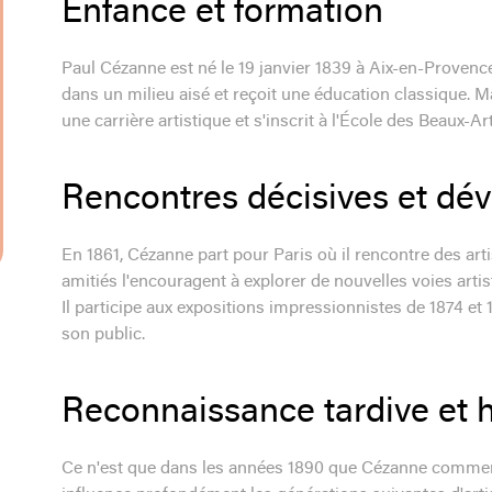
Enfance et formation
Paul Cézanne est né le 19 janvier 1839 à Aix-en-Provence,
dans un milieu aisé et reçoit une éducation classique. Ma
une carrière artistique et s'inscrit à l'École des Beaux-A
Rencontres décisives et dé
En 1861, Cézanne part pour Paris où il rencontre des art
amitiés l'encouragent à explorer de nouvelles voies art
Il participe aux expositions impressionnistes de 1874 e
son public.
Reconnaissance tardive et 
Ce n'est que dans les années 1890 que Cézanne commence 