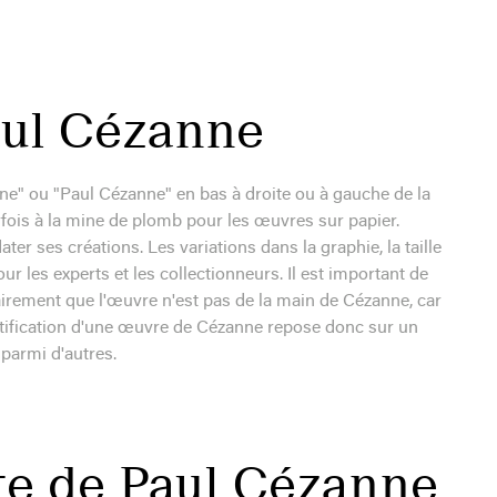
aul Cézanne
e" ou "Paul Cézanne" en bas à droite ou à gauche de la
arfois à la mine de plomb pour les œuvres sur papier.
ter ses créations. Les variations dans la graphie, la taille
ur les experts et les collectionneurs. Il est important de
airement que l'œuvre n'est pas de la main de Cézanne, car
ntification d'une œuvre de Cézanne repose donc sur un
 parmi d'autres.
ote de Paul Cézanne