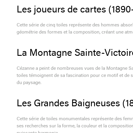
Les joueurs de cartes (1890
Cette série de cinq toiles représente des hommes absorb
géométrie des formes et la composition, créant une atmo
La Montagne Sainte-Victoir
Cézanne a peint de nombreuses vues de la Montagne Sai
toiles témoignent de sa fascination pour ce motif et de s
du paysage.
Les Grandes Baigneuses (1
Cette série de toiles monumentales représente des fem
ses recherches sur la forme, la couleur et la compositi