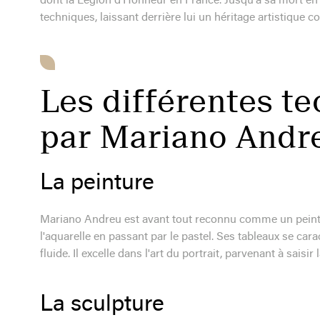
dont la Légion d'Honneur en France. Jusqu'à sa mort en 1
techniques, laissant derrière lui un héritage artistique c
Les différentes te
par Mariano Andr
La peinture
Mariano Andreu est avant tout reconnu comme un peintre. 
l'aquarelle en passant par le pastel. Ses tableaux se car
fluide. Il excelle dans l'art du portrait, parvenant à sais
La sculpture