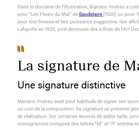
Dans le domaine de l'illustration, Mariano Andreu a coll
pour "Les Fleurs du Mal" de
Baudelaire
(1920) ou pour "
pour leur finesse et leur puissance suggestive. Ses affic
Lafayette en 1925, sont devenues des icônes de l'Art Déc
La signature de M
Une signature distinctive
Mariano Andreu avait pour habitude de signer ses œuvres 
un coin de la composition. Sa signature se présente gé
de réalisation. Sur certaines œuvres de petite taille, comme
monogramme composé des lettres "M" et "A" entrelacée