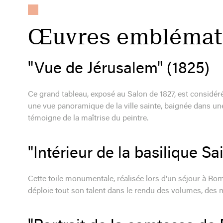
Œuvres emblémat
"Vue de Jérusalem" (1825)
Ce grand tableau, exposé au Salon de 1827, est considér
une vue panoramique de la ville sainte, baignée dans u
témoigne de la maîtrise du peintre.
"Intérieur de la basilique S
Cette toile monumentale, réalisée lors d'un séjour à Rome
déploie tout son talent dans le rendu des volumes, des mat