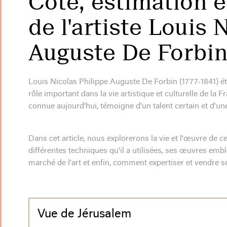
Cote, estimation e
de l'artiste Louis 
Auguste De Forbi
Louis Nicolas Philippe Auguste De Forbin (1777-1841) étai
rôle important dans la vie artistique et culturelle de la
connue aujourd'hui, témoigne d'un talent certain et d'une
Dans cet article, nous explorerons la vie et l'œuvre de c
différentes techniques qu'il a utilisées, ses œuvres embl
marché de l'art et enfin, comment expertiser et vendre 
Vue de Jérusalem