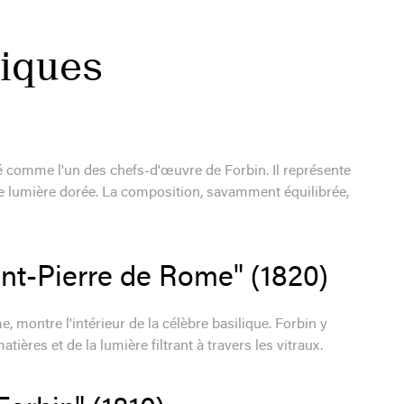
iques
é comme l'un des chefs-d'œuvre de Forbin. Il représente
ne lumière dorée. La composition, savamment équilibrée,
aint-Pierre de Rome" (1820)
, montre l'intérieur de la célèbre basilique. Forbin y
ières et de la lumière filtrant à travers les vitraux.