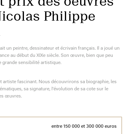
t prix des oeuvres
Nicolas Philippe
n
t un peintre, dessinateur et écrivain français. Il a joué un
 France au début du XIXe siècle. Son œuvre, bien que peu
 grande sensibilité artistique.
et artiste fascinant. Nous découvrirons sa biographie, les
ématiques, sa signature, l'évolution de sa cote sur le
ses œuvres.
entre 150 000 et 300 000 euros