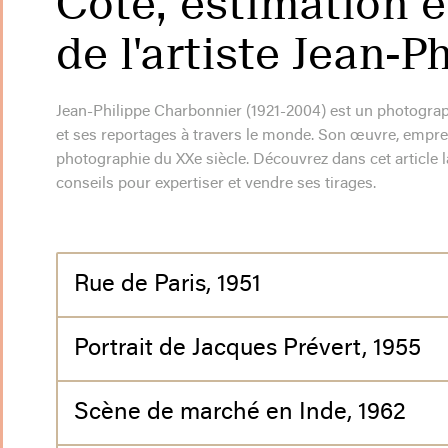
Cote, estimation e
de l'artiste Jean-
Jean-Philippe Charbonnier (1921-2004) est un photogra
et ses reportages à travers le monde. Son œuvre, empreint
photographie du XXe siècle. Découvrez dans cet article la 
conseils pour expertiser et vendre ses tirages.
Rue de Paris, 1951
Portrait de Jacques Prévert, 1955
Scène de marché en Inde, 1962