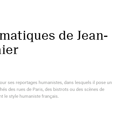
matiques de Jean-
ier
our ses reportages humanistes, dans lesquels il pose un
ichés des rues de Paris, des bistrots ou des scènes de
 le style humaniste français.