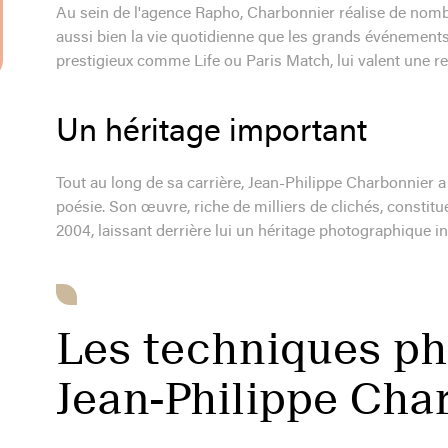
Au sein de l'agence Rapho, Charbonnier réalise de nombr
aussi bien la vie quotidienne que les grands événement
prestigieux comme Life ou Paris Match, lui valent une r
Un héritage important
Tout au long de sa carrière, Jean-Philippe Charbonnier 
poésie. Son œuvre, riche de milliers de clichés, constitue
2004, laissant derrière lui un héritage photographique i
Les techniques p
Jean-Philippe Cha