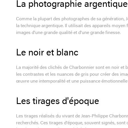
La photographie argentique
Comme la plupart des photographes de sa génération, Je
la technique argentique. Il utilisait des appareils moyen
images d'une grande qualité et d'une grande finesse.
Le noir et blanc
La majorité des clichés de Charbonnier sont en noir et bl
les contrastes et les nuances de gris pour créer des ima
œuvre une intemporalité et une puissance émotionnelle p
Les tirages d'époque
Les tirages réalisés du vivant de Jean-Philippe Charbonn
recherchés. Ces tirages d'époque, souvent signés, sont co