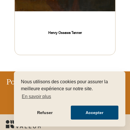
Henry Ossawa Tanner
Pour que votre art trouve sa juste
Nous utilisons des cookies pour assurer la
meilleure expérience sur notre site.
valeur
En savoir plus
FAIRE ESTIMER GRATUITEMENT MON OBJET
Refuser
Accepter