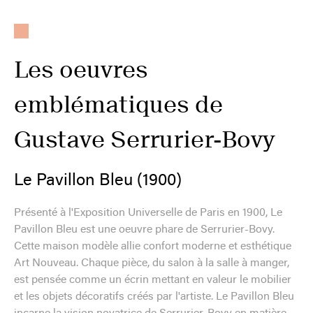
Les oeuvres
emblématiques de
Gustave Serrurier-Bovy
Le Pavillon Bleu (1900)
Présenté à l'Exposition Universelle de Paris en 1900, Le
Pavillon Bleu est une oeuvre phare de Serrurier-Bovy.
Cette maison modèle allie confort moderne et esthétique
Art Nouveau. Chaque pièce, du salon à la salle à manger,
est pensée comme un écrin mettant en valeur le mobilier
et les objets décoratifs créés par l'artiste. Le Pavillon Bleu