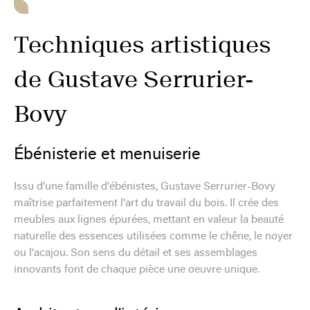
Techniques artistiques
de Gustave Serrurier-
Bovy
Ébénisterie et menuiserie
Issu d'une famille d'ébénistes, Gustave Serrurier-Bovy
maîtrise parfaitement l'art du travail du bois. Il crée des
meubles aux lignes épurées, mettant en valeur la beauté
naturelle des essences utilisées comme le chêne, le noyer
ou l'acajou. Son sens du détail et ses assemblages
innovants font de chaque pièce une oeuvre unique.