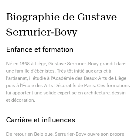
Biographie de Gustave
Serrurier-Bovy
Enfance et formation
Né en 1858 à Liège, Gustave Serrurier-Bovy grandit dans
une famille d'ébénistes. Très tôt initié aux arts et à
l'artisanat, il étudie à l'Académie des Beaux-Arts de Liège
puis à l'École des Arts Décoratifs de Paris. Ces formations
lui apportent une solide expertise en architecture, dessin
et décoration.
Carrière et influences
De retour en Belgique, Serrurier-Bovy ouvre son propre