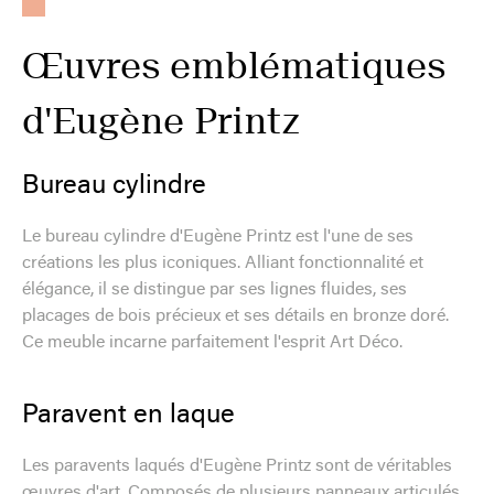
Œuvres emblématiques
d'Eugène Printz
Bureau cylindre
Le bureau cylindre d'Eugène Printz est l'une de ses
créations les plus iconiques. Alliant fonctionnalité et
élégance, il se distingue par ses lignes fluides, ses
placages de bois précieux et ses détails en bronze doré.
Ce meuble incarne parfaitement l'esprit Art Déco.
Paravent en laque
Les paravents laqués d'Eugène Printz sont de véritables
œuvres d'art. Composés de plusieurs panneaux articulés,