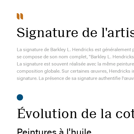
Signature de l'arti
La signature de Barkley L. Hendricks est généralement pr
se compose de son nom complet, "Barkley L. Hendricks", é
La signature est souvent réalisée avec la même peinture 
composition globale. Sur certaines œuvres, Hendricks in
signature. La présence de sa signature authentifie l'œu
Évolution de la co
Peintures à l'huile