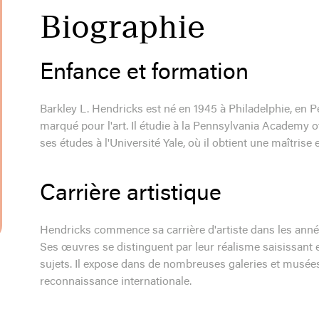
Biographie
Enfance et formation
Barkley L. Hendricks est né en 1945 à Philadelphie, en P
marqué pour l'art. Il étudie à la Pennsylvania Academy of
ses études à l'Université Yale, où il obtient une maîtrise
Carrière artistique
Hendricks commence sa carrière d'artiste dans les année
Ses œuvres se distinguent par leur réalisme saisissant et
sujets. Il expose dans de nombreuses galeries et musées 
reconnaissance internationale.