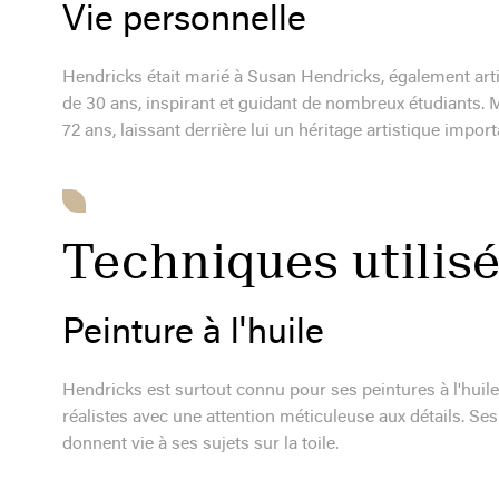
Vie personnelle
Hendricks était marié à Susan Hendricks, également artis
de 30 ans, inspirant et guidant de nombreux étudiants.
72 ans, laissant derrière lui un héritage artistique import
Techniques utilis
Peinture à l'huile
Hendricks est surtout connu pour ses peintures à l'huile. 
réalistes avec une attention méticuleuse aux détails. Se
donnent vie à ses sujets sur la toile.