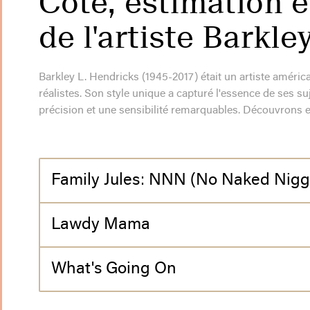
Cote, estimation e
de l'artiste Barkl
Barkley L. Hendricks (1945-2017) était un artiste améric
réalistes. Son style unique a capturé l'essence de ses s
précision et une sensibilité remarquables. Découvrons en
Family Jules: NNN (No Naked Nigg
Lawdy Mama
What's Going On